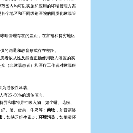
球范围内均可以实施和应用的哮喘管理方案
现各个地区和不同级别医院的同质化哮喘管
中哮喘管理存在的差距，在富裕和贫穷地区
提供的沟通和教育形式存在差距。
测患者依从性及能否正确使用吸入装置的实
公众（非哮喘患者）和医疗工作者对哮喘疾
者为过敏性哮喘。
人有
25~50%
的遗传倾向。
特异和非特异性吸入物，如尘螨、花粉、
、虾、蟹、蛋类、牛奶等；
药物
，如普萘洛
素
，如缺乏维生素
D
；
环境污染
，如烟雾环