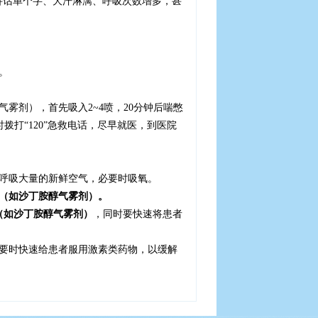
讲话单个字、大汗淋漓、呼吸次数增多，甚
。
气雾剂），首先吸入
2~4
喷，
20
分钟后喘憋
时拨打“
120
”急救电话，尽早就医，到医院
呼吸大量的新鲜空气，必要时吸氧。
（如沙丁胺醇气雾剂）。
（如沙丁胺醇气雾剂）
，同时要快速将患者
要时快速给患者服用激素类药物，以缓解