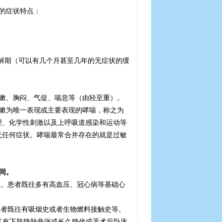
的症状特点：
解期（可以有几个月甚至几年的无症状的缓
？
嗽、胸闷、气促、喘息等（由轻至重）。
嗽为唯一表现或主要表现的哮喘，称之为
理、化学性刺激以及上呼吸道感染和运动等
无任何症状。哮喘最常合并存在的就是过敏
同。
轻。患者既往多有高血压、冠心病等基础心
患者既往有吸烟史或者生物燃料接触史等。
多有下肢静脉曲张或长久静坐或手术后卧床