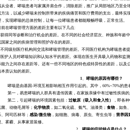
域从业者、哮喘患者与家属并肩合作，消除差距，推广从局部地区乃至全
或方法，以减少哮喘未控制所带来的疾病痛苦和医疗费用的支出，最终实
理，实现哮喘的总体控制，让每一位哮喘患者都能顺畅呼吸，正常生活。
目前在哮喘管理方面的差距主要有以下几点
:
1.获得同等诊断和治疗机会的差距。在不同的社会经济层次、种族和年龄
或国家之间的疾病管理和照护存在的差距。
2.不同级别医疗机构间交流和哮喘管理的差距。不同医疗机构为哮喘患者
3.医护人员对哮喘知识和认知水平的差距。体现在医生开具吸入药物和监
际能力之间存在差距等。还有一些不同地区的特色或特异性的差距，以及
病本质认知的差距。
1
、
哮喘的原因有哪些？
哮喘是由基因
-
环境互相影响相互作用引起的。其中，
60%~70%
的患
第一，易患哮喘的人群具有遗传因素，在家族亲缘中有过敏性疾病的
第二，引起哮喘的环境因素包括：
过敏原（吸入和食入性）
，即各种
真菌、动物毛屑等；
化学物质
，如二氧化硫、氨气、油漆类；
食物
，如鱼
乐、阿司匹林等；
感染
/
微生物
，如细胞、病毒、原虫、寄生虫等；
营养因
境、雾霾、从事家居装修。
2、
哮喘的症状特点是什么？