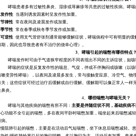
哮喘患者多有过敏性鼻炎、湿疹或荨麻疹等共患的过敏性疾病。哮喘
.
发作性
当遇到诱发因素时呈发作性加重。
.
节律性
常在夜间及凌晨发作或加重。
.
季节性
常在春季或秋冬季节发作或加重。
.
可逆性
使用支气管舒张剂通常能够缓解症状，哮喘病程中可有明显的缓
解期，因此也导致患者有不治疗的侥幸心理）。
3
、
哮喘引起的喘憋有哪些特点
哮喘发作时可由于气道狭窄程度的不同表现出不同的主诉症状，如咳
哮喘的症状是反复发作性的喘息、气促，伴或不伴胸闷或咳嗽（以咳
咳嗽变异性哮喘），以夜间及凌晨多发生，常与接触变应原、冷空气、物
有关；这些症状可经过治疗后缓解或自行缓解。缓解期可以像正常人一样
性鼻炎。
4、
哪些喘憋与哮喘无关？
哮喘与其他疾病的喘憋有所不同：
主要是伴随症状不同，基础疾病不
1.心功能不全引起的喘憋，多在夜间平卧时喘憋加重，端坐起来后喘憋减
脏病。
2.慢阻肺引起的喘憋，主要是在活动后气短喘憋，坐下休息后喘憋减轻。
.急性
/
慢性肺栓塞引起的胸闷喘憋，多以胸闷为主，活动后有加重。患者