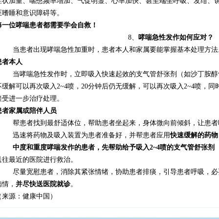
症状加重、喘憋频率增加、气促明显、心率加快、甚至端坐呼吸、发绀、
至嗜睡和意识障碍等。
每一位哮喘患者都需要学会自救！
8、
哮喘急性发作如何应对？
当患者出现哮喘急性加重时，患者本人和家属要能掌握基本处理方法
患者本人
当哮喘急性发作时，立即吸入快速起效的支气管舒张剂（如沙丁胺醇
不缓解可以再次吸入
2~4
喷，
20
分钟后仍无缓解，可以再次吸入
2~4
喷，同
接受进一步治疗处理。
患者家属或陪伴人员
帮患者找到最舒适体位，帮助患者坐起来，身体微向前倾斜，让患者
迅速将药物及吸入装置为患者准备好，并帮患者应用
快速缓解的药物
中度和重度哮喘发作的患者，先帮助给予吸入
2~4
喷的支气管舒张剂
送往最近的医院进行救治。
尽量宽慰患者，消除其紧张情绪，协助患者排痰，引导患者呼吸，必
病情，
并尽快送医院就诊
。
（来源：健康中国）