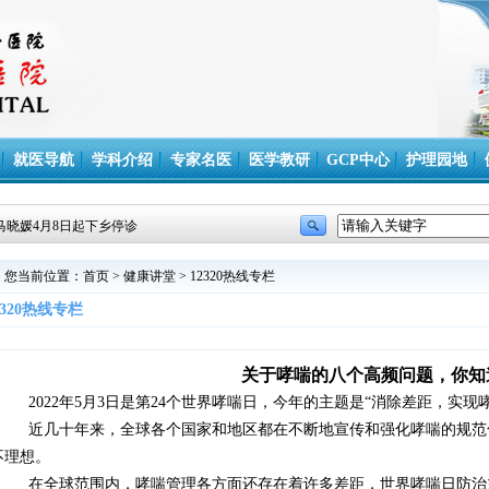
就医导航
学科介绍
专家名医
医学教研
GCP中心
护理园地
马晓媛4月8日起下乡停诊
您当前位置：
首页
>
健康讲堂
>
12320热线专栏
2320热线专栏
关于哮喘的八个高频问题，你知
2022年
5
月
3
日是第
24
个世界哮喘日，今年的主题是“消除差距，实现
近几十年来，全球各个国家和地区都在不断地宣传和强化哮喘的规范
不理想。
在全球范围内，哮喘管理各方面还存在着许多差距，世界哮喘日防治