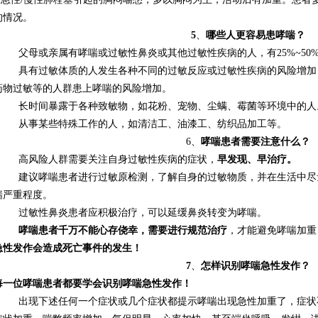
的情况。
5
、
哪些人更容易患哮喘？
父母或亲属有哮喘或过敏性鼻炎或其他过敏性疾病的人，有
25%~50
具有过敏体质的人发生各种不同的过敏反应或过敏性疾病的风险增加
药物过敏等的人群患上哮喘的风险增加。
长时间暴露于各种致敏物，如花粉、宠物、尘螨、霉菌等环境中的人
从事某些特殊工作的人，如清洁工、油漆工、纺织品加工等。
6、
哮喘患者需要注意什么？
高风险人群需要关注自身过敏性疾病的症状，
早发现、早治疗。
建议哮喘患者进行过敏原检测，了解自身的过敏物质，并在生活中尽
喘严重程度。
过敏性鼻炎患者应积极治疗，可以延缓鼻炎转变为哮喘。
哮喘患者千万不能心存侥幸，需要进行规范治疗
，才能避免哮喘加重
急性发作会造成死亡事件的发生！
7
、
怎样识别哮喘急性发作？
每一位哮喘患者都要学会识别哮喘急性发作！
出现下述任何一个症状或几个症状都提示哮喘出现急性加重了，症状