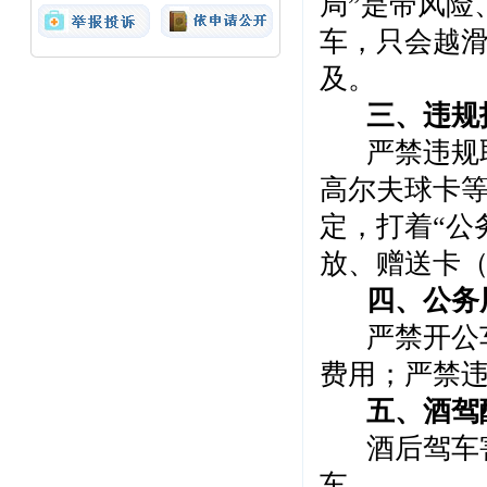
局”是带风险
车，只会越滑
及。
三、违规
严禁违规
高尔夫球卡
定，打着
“公
放、赠送卡
四、
公务
严禁开公
费用；严禁
五、
酒驾
酒后驾车
车。