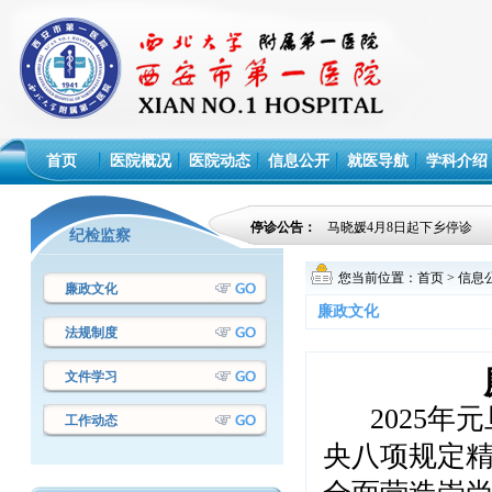
首页
医院概况
医院动态
信息公开
就医导航
学科介绍
停诊公告：
马晓媛4月8日起下乡停诊
纪检监察
您当前位置：
首页
>
信息
廉政文化
廉政文化
法规制度
文件学习
2025年
工作动态
央八项规定
·西安市第一医院设备议标采购项目成交