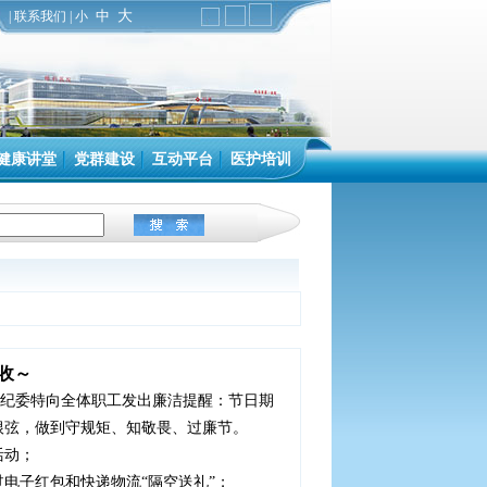
中
大
|
联系我们
|
小
健康讲堂
党群建设
互动平台
医护培训
查收～
医院纪委特向全体职工发出廉洁提醒：节日期
根弦，做到守规矩、知敬畏、过廉节。
活动；
电子红包和快递物流“隔空送礼”；