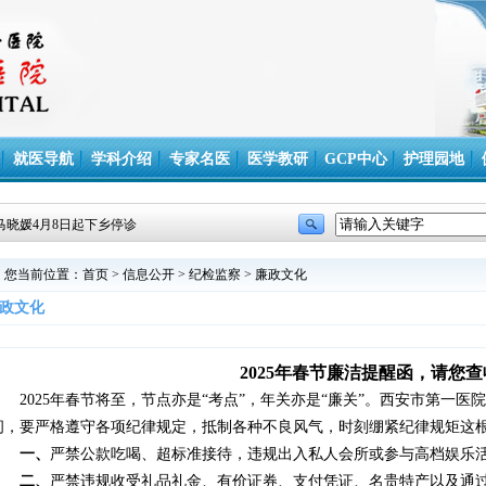
就医导航
学科介绍
专家名医
医学教研
GCP中心
护理园地
马晓媛4月8日起下乡停诊
您当前位置：
首页
>
信息公开
>
纪检监察
>
廉政文化
政文化
2025年春节廉洁提醒函，请您
2025年春节将至，节点亦是“考点”，年关亦是“廉关”。西安市第一
间，要严格遵守各项纪律规定，抵制各种不良风气，时刻绷紧纪律规矩这
一、
严禁公款吃喝、超标准接待，违规出入私人会所或参与高档娱乐
二、
严禁违规收受礼品礼金、有价证券、支付凭证、名贵特产以及通过