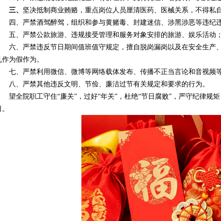
三、
坚决抵制商业贿赂，重点岗位人员厘清医药、医械关系，不得私
四、严禁酒驾醉驾，组织和参与黄赌毒、封建迷信、涉黑涉恶等违纪
五、严禁公款旅游、违规接受管理和服务对象安排的旅游、娱乐活动
六、严禁违反节日期间值班值守规定，擅自脱岗漏岗以及在安全生产
乱作为假作为。
七、严禁利用微信、微博等网络载体发布、传播不正当言论和音视频
八、严禁其他违反文明、节俭、廉洁过节有关规定和要求的行为。
望全院职工守住“廉关”，过好“年关”，杜绝“节日腐败”，严守纪律
日。