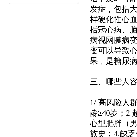
发症，包括
样硬化性心
括冠心病、
病视网膜病
变可以导致
果，是糖尿
三、哪些人
1/
高风险人
龄≥
40
岁；
2.
心型肥胖（男
族史；
4.
缺乏