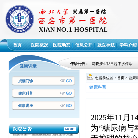
首页
医院概况
医院动态
信息公开
就医导航
学科介绍
停诊公告：
马晓媛4月8日起下乡停诊
·西安市第一医院设备议标采购项目成交
健康讲堂
结果公告
您当前位置：
首页
>
健康
戒烟门诊
·西安市第一医院设备议标采购项目成交
健康科普
结果公告
健康科普
·西安市第一医院 设备维修议标采购项
目成交结果公告
健康讲座
·西安市第一医院电梯第三方年检项目议
2025
年
11
月
1
标公告
为“糖尿病与
·西安市第一医院眼视光门诊(王子大厦
三楼)加装污水消毒处理设备项目议标公