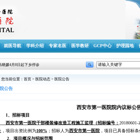
就医导航
学科介绍
专家名医
医学教研
GCP中心
护理园地
马晓媛4月8日起下乡停诊
您当前位置：
首页
>
医院动态
>
医院公告
院公告
西安市第一医院院内议标公
1
、招标项目
西安
市
第一医院干部楼装修改造
工程施工
监理
（招标编号：
20180601-
金
，项目出资比例为
100%
；招标人为
西安市第一医院
，项目已具备招标条
2
、项目概况与招标范围