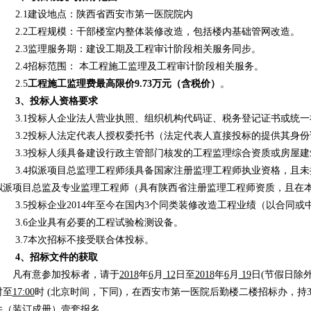
2.1建设地点：陕西省西安市第一医院院内
2.2工程规模：干部楼室内整体装修改造，包括楼内基础管网改造。
2.3监理服务期：建设工期及工程审计阶段相关服务同步。
2.4招标范围： 本工程施工监理及工程审计阶段相关服务。
2.5
工程施工监理费最高限价9.73万元（含税价）
。
3
、投标人资格要求
3.1投标人企业法人营业执照、组织机构代码证、税务登记证书或统一
3.2投标人法定代表人授权委托书（法定代表人直接投标的提供其身份
3.3投标人须具备建设行政主管部门核发的工程监理综合资质或房屋建
3.4拟派项目总监理工程师须具备国家注册监理工程师执业资格，且未
拟派项目总监及专业监理工程师（具有陕西省注册监理工程师资质，且在
3.5投标企业2014年至今在国内3个同类装修改造工程业绩（以合同或
3.6企业具有必要的工程试验检测设备。
3.7本次招标不接受联合体投标。
4
、招标文件的获取
凡有意参加投标者，请于
2018
年
6
月
12
日至
2018
年
6
月
19
日(节假日除
时至
17:00
时 (北京时间，下同)，在西安市第一医院后勤楼二楼招标办，持3
件（装订成册）
壹
套报名。