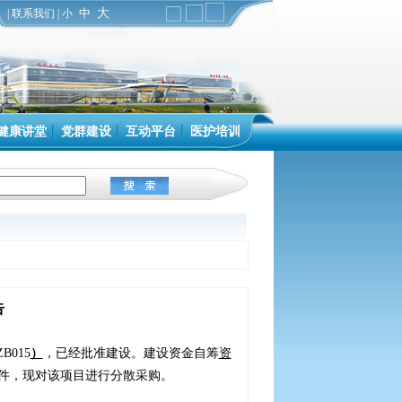
中
大
|
联系我们
|
小
健康讲堂
党群建设
互动平台
医护培训
告
ZB015
）
，已经批准建设。建设资金自筹
资
件，现对该项目进行分散采购。