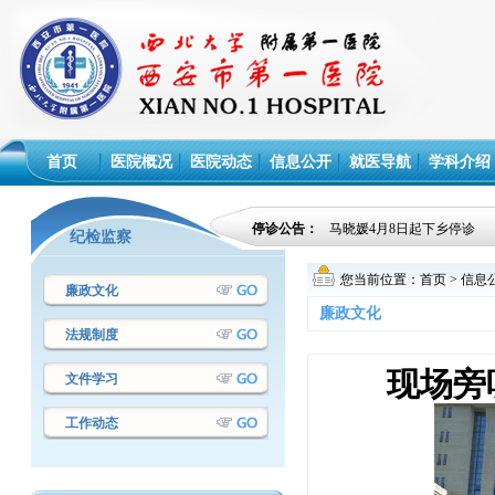
首页
医院概况
医院动态
信息公开
就医导航
学科介绍
停诊公告：
马晓媛4月8日起下乡停诊
纪检监察
您当前位置：
首页
>
信息
廉政文化
·西安市第一医院设备议标采购项目成交
廉政文化
法规制度
结果公告
·西安市第一医院设备议标采购项目成交
现场旁
文件学习
结果公告
工作动态
·西安市第一医院 设备维修议标采购项
目成交结果公告
·西安市第一医院电梯第三方年检项目议