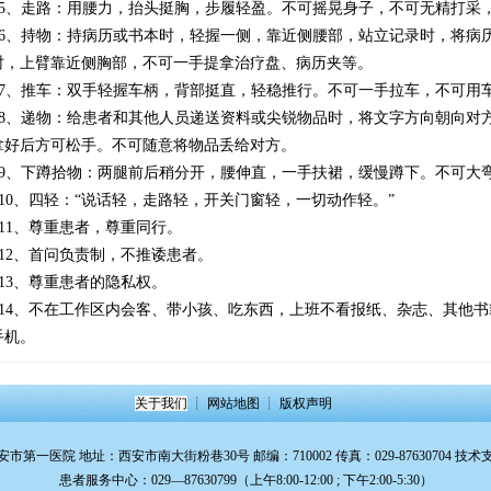
5、走路：用腰力，抬头挺胸，步履轻盈。不可摇晃身子，不可无精打采
6、持物：持病历或书本时，轻握一侧，靠近侧腰部，站立记录时，将病
时，上臂靠近侧胸部，不可一手提拿治疗盘、病历夹等。
7、推车：双手轻握车柄，背部挺直，轻稳推行。不可一手拉车，不可用
8、递物：给患者和其他人员递送资料或尖锐物品时，将文字方向朝向对
拿好后方可松手。不可随意将物品丢给对方。
9、下蹲拾物：两腿前后稍分开，腰伸直，一手扶裙，缓慢蹲下。不可大
10、四轻：“说话轻，走路轻，开关门窗轻，一切动作轻。”
11、尊重患者，尊重同行。
12、首问负责制，不推诿患者。
13、尊重患者的隐私权。
14、不在工作区内会客、带小孩、吃东西，上班不看报纸、杂志、其他书
手机。
关于我们
┊
网站地图
┊
版权声明
安市第一医院 地址：西安市南大街粉巷30号 邮编：710002 传真：029-87630704 技术
患者服务中心：029—87630799（上午8:00-12:00 ; 下午2:00-5:30）