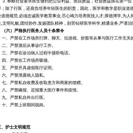
２.奉献社会要求医生做到把公众利益、医院效益，社会效益摆在第一位
界；除了行医，还肩负培养年轻医生的职责，因此，医学和教学是职业道
业道德规范.必须忠诚医学教育事业,尽心竭力培养医技人才;厚德博学,为人
生,文明礼貌,团结协作,发扬团队精神，刻苦钻研医学科学,精通业务,严谨
（六）严格执行医务人员十条禁令
一、严禁在工作场所打牌、聊天、玩游戏、炒股等从事与医疗工作无关
二、严禁酒后从事诊疗工作。
三、严禁在诊治病人过程中接听电话。
四、严禁在工作场所吸烟。
五、严禁开具虚假医疗证明。
六、严禁泄露病人隐私。
七、严禁私自收费及收取患方和商家的馈赠。
八、严禁瞒报、迟报重大医疗事件和疫情。
九、严禁私自外出行医。
十、严禁上班期间脱岗。
三、护士文明规范