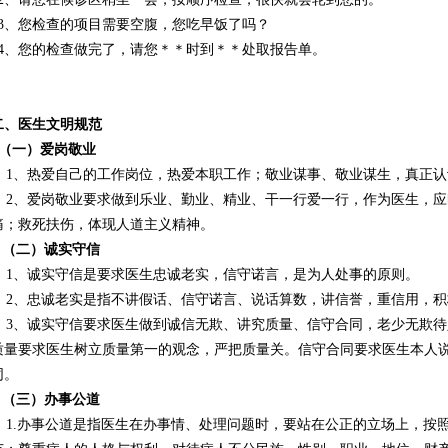
23、您检查的项目需要空腹，您吃早饭了吗？
24、您的检查做完了，请您＊＊时到＊＊处取报告单。
二、医生文明规范
（一）爱岗敬业
1、热爱自己的工作岗位，热爱本职工作；敬业谋事、敬业谋生，真正认
2、爱岗敬业要求做到乐业、勤业、精业、干一行爱一行，作为医生，应
痛；救死扶伤，体现人道主义精神。
（二）诚实守信
1、诚实守信是要求医生忠诚老实，信守诺言，是为人处事的原则。
2、忠诚老实是指不讲假话、信守诺言、说话算数，讲信誉，重信用，积
3、诚实守信要求医生做到诚信无欺、讲究质量、信守合同，老少无欺待
质量要求医生树立质量第一的观念，严把质量关。信守合同要求医生本人
同。
（三）办事公道
1.办事公道是指医生在办事情、处理问题时，要站在公正的立场上，按