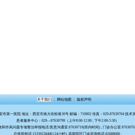
关于我们
┊
网站地图
┊
版权声明
安市第一医院 地址：西安市南大街粉巷30号 邮编：710002 传真：029-87630704 技术
患者服务中心：029—87630799（上午8:00-12:00 ; 下午2:00-5:30）
作风问题专项整治举报电话:医患沟通室:87630719(班内时间) ; 门诊办公室:87630763
总值班电话:15339228400 (24小时); 高新院区门诊咨询电话:82688000 ;