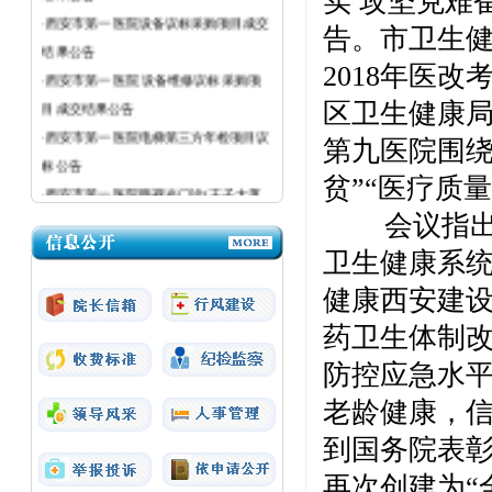
实 攻坚克难
·西安市第一医院设备议标采购项目成交
告。市卫生
结果公告
·西安市第一医院 设备维修议标采购项
2018年医
目成交结果公告
区卫生健康
·西安市第一医院电梯第三方年检项目议
第九医院围绕
标公告
·西安市第一医院眼视光门诊(王子大厦
贫”“医疗质
三楼)加装污水消毒处理设备项目议标公
会议指出，
告
卫生健康系统
·西安市第一医院医疗设备议标公告
·西安市第一医院粉巷院区强制性清洁生
健康西安建
产审核（二次）采购项目成交结果公告
药卫生体制
防控应急水
老龄健康，
到国务院表彰
再次创建为“