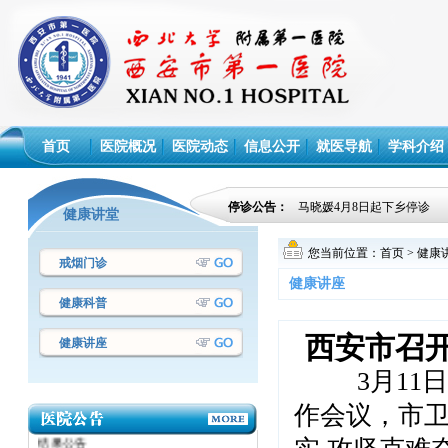
首页
医院概况
医院动态
信息公开
就医导航
学科介绍
停诊公告：
马晓媛4月8日起下乡停诊
健康讲堂
您当前位置：
首页
>
健康
戒烟门诊
健康讲座
健康科普
西安市召
健康讲座
3月11日，
·西安市第一医院设备议标采购项目成交
作会议，市
结果公告