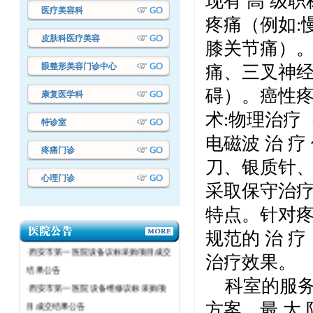
现有 高 级职
医疗美容科
疼痛（例如:
皮肤科医疗美容
膝关节痛）。
眼整形美容门诊中心
痛、三叉神
碍）。癌性疼
康复医学科
术:物理治疗
特诊室
电磁波 治 
疼痛门诊
刀、银质针
心理门诊
采取保守治疗
·西安市第一医院设备议标采购项目成交
特点。针对
结果公告
规范的 治 
·西安市第一医院设备议标采购项目成交
治疗效果。
结果公告
·西安市第一医院 设备维修议标采购项
科室的服务
目成交结果公告
方案、最 大