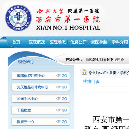
首页
医院概况
医院动态
信息公开
就医导航
学科介绍
停诊公告：
马晓媛4月8日起下乡停诊
特色医疗
您当前位置：
首页
>
学科
玻璃体腔注药中心
疼痛门诊
先天性晶状体病中心
屈光手术中心
干眼病室
西安市第
眼视光中心