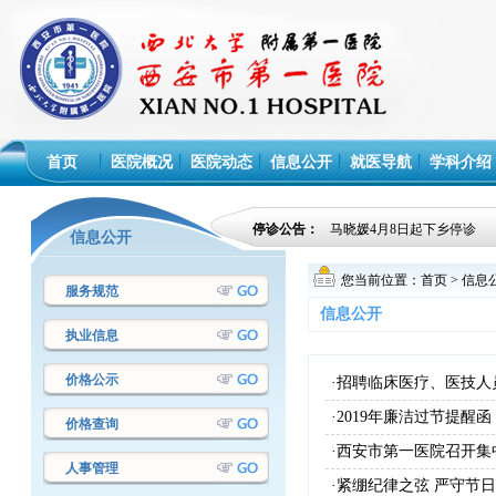
首页
医院概况
医院动态
信息公开
就医导航
学科介绍
马晓媛4月8日起下乡停诊
停诊公告：
信息公开
马晓媛4月8日起下乡停诊
您当前位置：
首页
>
信息
服务规范
信息公开
执业信息
价格公示
·招聘临床医疗、医技人
·2019年廉洁过节提醒函
价格查询
·西安市第一医院召开
人事管理
·紧绷纪律之弦 严守节