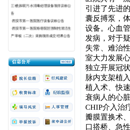
三楼)加装污水消毒处理设备项目议标公
引进了先进
告
囊反搏泵，
·西安市第一医院医疗设备议标公告
·西安市第一医院粉巷院区强制性清洁生
设备。心血
产审核（二次）采购项目成交结果公告
发病，对于
失常、难治
室大力发展
独立开展冠
脉内支架植
植入术、快
衰病人的心
CHIP
介
入治
瓣膜置换术
口搭桥、急