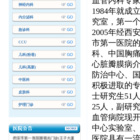
血管内科专
神经内科
1984年就
内分泌科
究室，第一
急诊科
2005年经
市第一医院
CCU
科、中国胸
儿科(粉巷)
心脏瓣膜病
儿科(高新)
·西安市第一医院设备议标采购项目成交
防治中心、
结果公告
中医科
积极进取的
·西安市第一医院设备议标采购项目成交
皮肤科
结果公告
士研究生
51
·西安市第一医院 设备维修议标采购项
2
5
人，副研
护理门诊
目成交结果公告
血管病院现
·西安市第一医院电梯第三方年检项目议
标公告
中心实验室
·西安市第一医院眼视光门诊(王子大厦
医院具有一