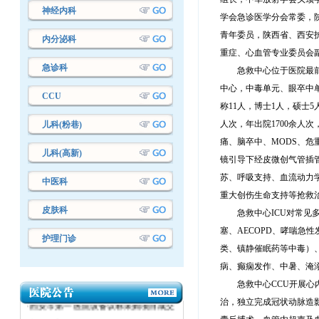
神经内科
学会急诊医学分会常委，
青年委员，陕西省、西安
内分泌科
重症、心血管专业委员会
急诊科
急救中心位于医院最
中心
，
中毒单元、眼卒中
CCU
称11人，博士1人，硕士5
人次，年
出
院
1
7
0
0
余人次
儿科(粉巷)
痛、脑卒中、
MODS、
儿科(高新)
镜引导下经皮微创气管插
苏、呼吸支持、血流动力
中医科
重大创伤生命支持等抢救
皮肤科
急救中心
ICU对常
塞、AECOPD、哮喘
护理门诊
类、镇静催眠药等中毒）
·西安市第一医院设备议标采购项目成交
病、癫痫发作、中暑、淹溺
结果公告
急救中心
CCU开展
·西安市第一医院设备议标采购项目成交
治，独立完成冠状动脉造
结果公告