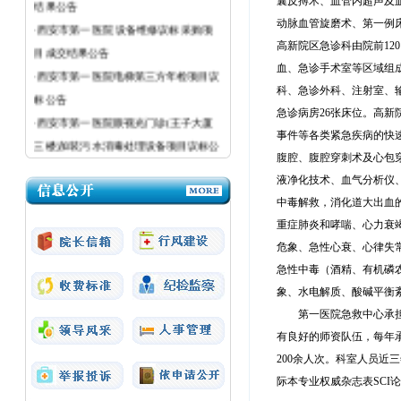
囊反搏术、血管内超声及
·西安市第一医院 设备维修议标采购项
动脉血管旋磨术、第一例
目成交结果公告
高新院区急诊科由院前
1
·西安市第一医院电梯第三方年检项目议
血、急诊手术室等区域组
标公告
科、急诊外科、注射室、
·西安市第一医院眼视光门诊(王子大厦
急诊病房26张床位。
高新
事件
等各类紧急疾病的
快
三楼)加装污水消毒处理设备项目议标公
腹腔
、
腹腔穿刺术
及心包
告
液净化技术、血气分析仪
·西安市第一医院医疗设备议标公告
中毒解救，消化道大出血
·西安市第一医院粉巷院区强制性清洁生
重症肺炎和哮喘
、
心力衰
产审核（二次）采购项目成交结果公告
危象、急性心衰、心律失
急性中毒（酒精、有机磷
象、水电解质、酸碱平衡
第一医院急救中心承
有良好的师资队伍，每年
200余人次。科室人员近
际本专业权威杂志表SCI论