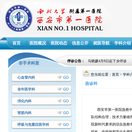
首页
医院概况
医院动态
信息公开
就医导航
学科介绍
停诊公告：
马晓媛4月8日起下乡停诊
非手术科室
您当前位置：
首页
>
学科
心血管内科
急诊科
老年医学科
消化内科
西安市第一医院急救中心
肾脏内科
队结构合理，技术力量雄
院新时代要求的综合急救
呼吸与危重症医学科
组长，中华放射学会头颈